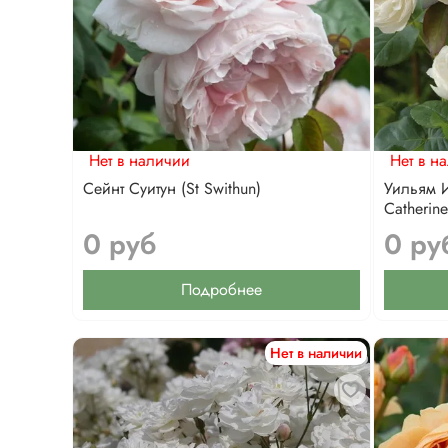
Нет в наличии
Нет в н
Сейнт Суитун (St Swithun)
Уильям И
Catherine
0 руб
0 ру
Подробнее
Нет в наличии