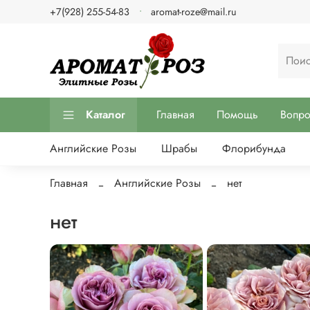
+7(928) 255-54-83
aromat-roze@mail.ru
Каталог
Главная
Помощь
Вопр
Английские Розы
Шрабы
Флорибунда
Главная
Английские Розы
нет
нет