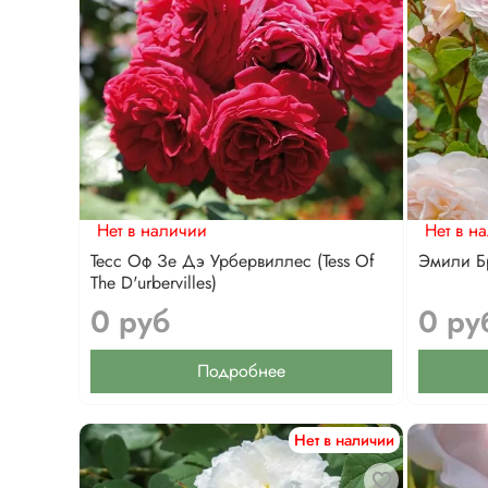
Нет в наличии
Нет в н
Тесс Оф Зе Дэ Урбервиллес (Tess Of
Эмили Бр
The D'urbervilles)
0 руб
0 ру
Подробнее
Нет в наличии