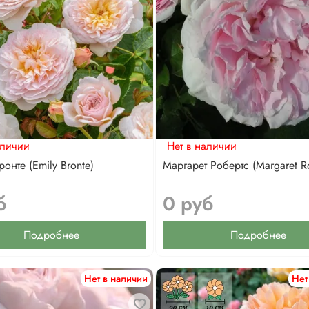
аличии
Нет в наличии
онте (Emily Bronte)
Маргарет Робертс (Margaret Ro
б
0 руб
Подробнее
Подробнее
Нет в наличии
Нет