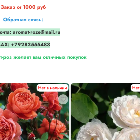
Заказ от 1000 руб
Обратная связь:
очта: aromat-roze@mail.ru
АХ: +79282555483
т-роз желает вам отличных покупок
Нет в наличии
Нет