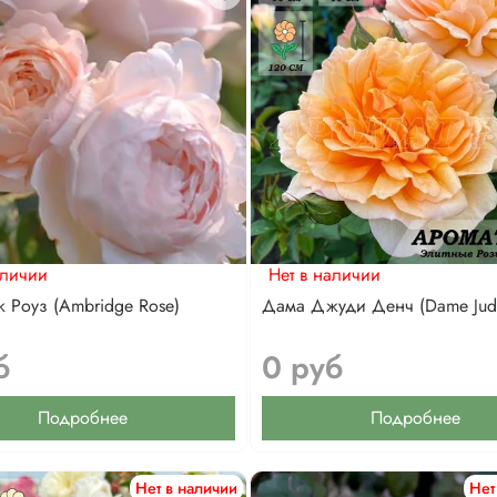
аличии
Нет в наличии
 Роуз (Ambridge Rose)
Дама Джуди Денч (Dame Jud
б
0 руб
Подробнее
Подробнее
Нет в наличии
Нет