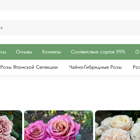
осы
Отзывы
Контакты
Соответствие сортов 99%
О
Розы Японской Селекции
Чайно-Гибридные Розы
Ро