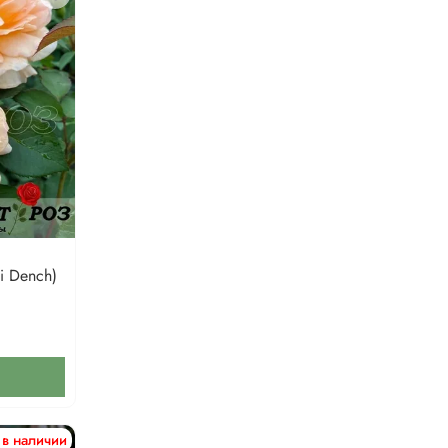
i Dench)
 в наличии