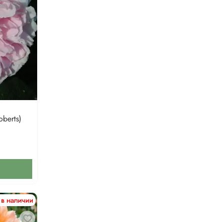
berts)
 в наличии