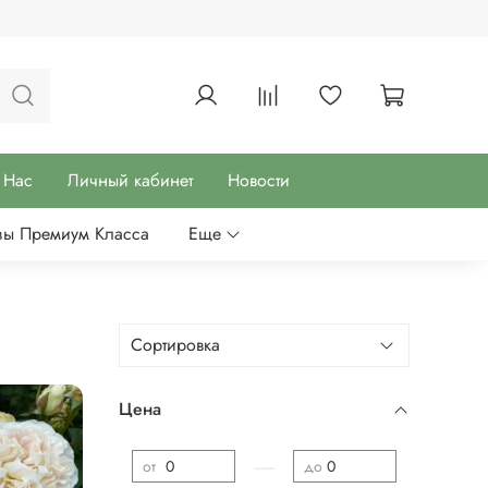
 Нас
Личный кабинет
Новости
зы Премиум Класса
Еще
Цена
—
от
до