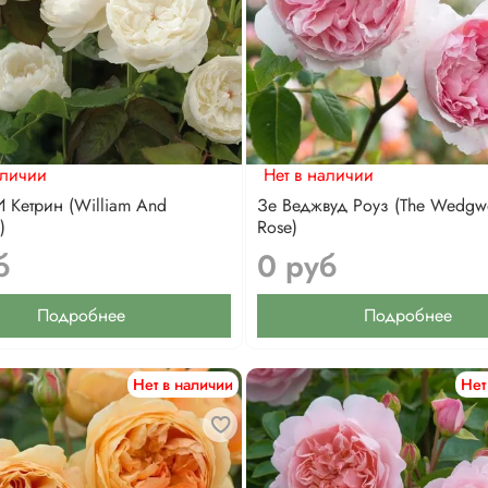
аличии
Нет в наличии
 Кетрин (William And
Зе Веджвуд Роуз (The Wedg
)
Rose)
б
0 руб
Подробнее
Подробнее
Нет в наличии
Нет