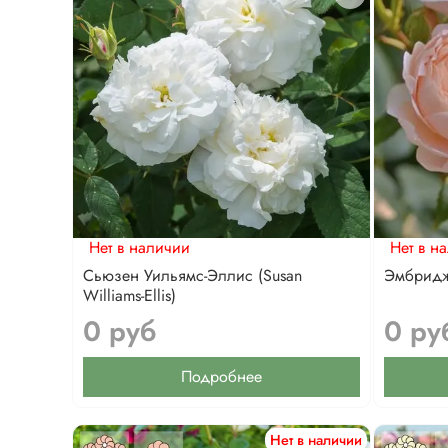
Нет в наличии
Нет в н
Сьюзен Уильямс-Эллис (Susan
Эмбридж
Williams-Ellis)
0 руб
0 ру
Подробнее
Нет в наличии