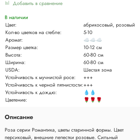
Добавить в сравнение
В наличии
Цвет:
абрикосовый, розовый
Кол-во цветков на стебле:
5-10
Аромат:
☁️
☁️
☁️
Размер цветка:
10-12 см
Высота:
60-80 см
Ширина:
60-80 см
USDA:
Шестая зона
Устойчивость к мучнистой росе:
+++
Устойчивость к черной пятнистости:
+++
Устойчивость к дождю:
💧
💧
Цветение:
🌹
🌹
🌹
Описание
Роза серии Романтика, цветы старинной формы. Цвет
персиковый, внешние лепестки розовые. Сильный