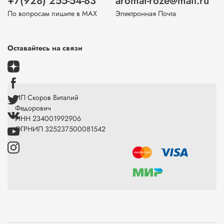
+7(928) 255-54-83
aromat-roze@mail.ru
По вопросам пишите в МАХ
Электронная Почта
Оставайтесь на связи
ИП Скоров Виталий
Федорович
ИНН 234001992906
ОГРНИП 325237500081542