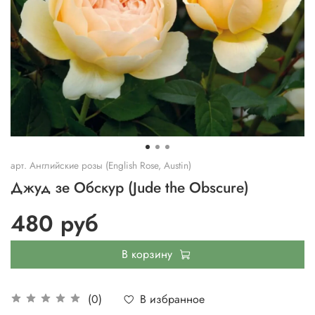
арт.
Английские розы (English Rose, Austin)
Джуд зе Обскур (Jude the Obscure)
480 руб
В корзину
В избранное
(0)