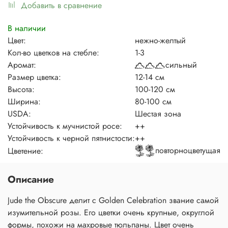
Добавить в сравнение
В наличии
Цвет:
нежно-желтый
Кол-во цветков на стебле:
1-3
Аромат:
сильный
Размер цветка:
12-14 см
Высота:
100-120 см
Ширина:
80-100 см
USDA:
Шестая зона
Устойчивость к мучнистой росе:
++
Устойчивость к черной пятнистости:
++
повторноцветущая
Цветение:
Описание
Jude the Obscure делит с Golden Celebration звание самой
изумительной розы. Его цветки очень крупные, округлой
формы, похожи на махровые тюльпаны. Цвет очень