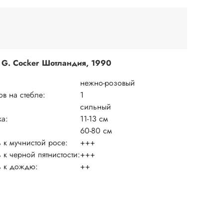
 G. Cocker Шотландия, 1990
нежно-розовый
ов на стебле:
1
сильный
ка:
11-13 см
60-80 см
ь к мучнистой росе:
+++
 к черной пятнистости:
+++
ь к дождю:
++