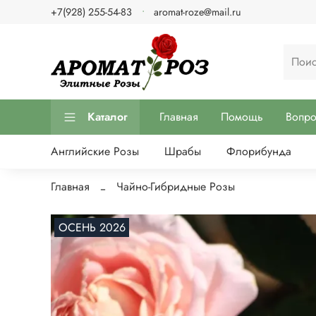
+7(928) 255-54-83
aromat-roze@mail.ru
Каталог
Главная
Помощь
Вопр
Английские Розы
Шрабы
Флорибунда
Главная
Чайно-Гибридные Розы
ОСЕНЬ 2026