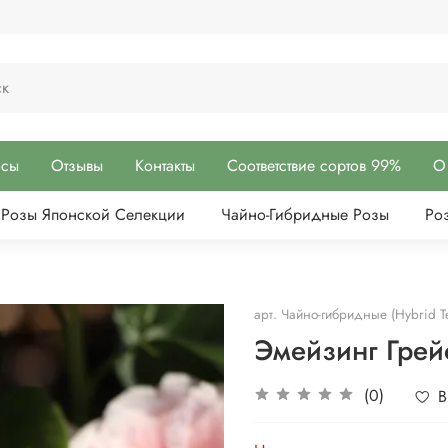
осы
Отзывы
Контакты
Соответствие сортов 99%
О
Розы Японской Селекции
Чайно-Гибридные Розы
Ро
арт.
Чайно-гибридные (Hybrid T
Эмейзинг Грей
(0)
В