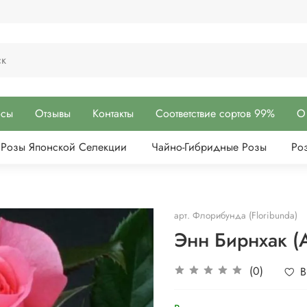
осы
Отзывы
Контакты
Соответствие сортов 99%
О
Розы Японской Селекции
Чайно-Гибридные Розы
Ро
арт.
Флорибунда (Floribunda)
Энн Бирнхак (A
(0)
В