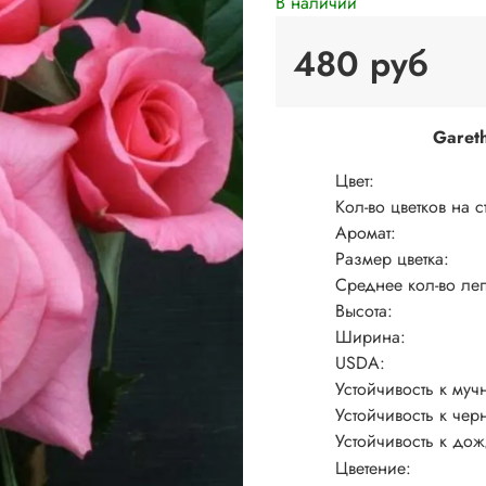
В наличии
480 руб
Garet
Цвет:
Кол-во цветков на с
Аромат:
Размер цветка:
Среднее кол-во леп
Высота:
Ширина:
USDA:
Устойчивость к муч
Устойчивость к чер
Устойчивость к до
Цветение: