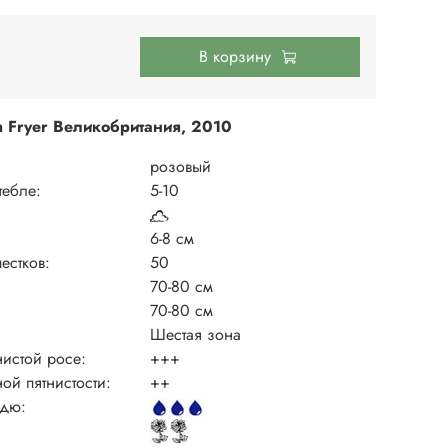
В корзину
h Fryer Великобритания, 2010
розовый
тебле:
5-10
6-8 см
естков:
50
70-80 см
70-80 см
Шестая зона
нистой росе:
+++
ной пятнистости:
++
ждю: