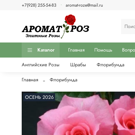
+7(928) 255-54-83
aromat-roze@mail.ru
Каталог
Главная
Помощь
Вопр
Английские Розы
Шрабы
Флорибунда
Главная
Флорибунда
ОСЕНЬ 2026