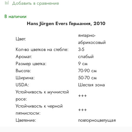
Добавить в сравнение
В наличии
Hans Jürgen Evers Германия, 2010
янтарно-
Цвет:
абрикосовый
Кол-во цветков на стебле:
3-5
Аромат:
слабый
Размер цветка:
9 см
Высота:
70-90 см
Ширина:
50-70 см
USDA:
Шестая зона
Устойчивость к мучнистой
+++
росе:
Устойчивость к черной
+++
пятнистости:
Цветение:
повторноцветущая