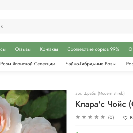
осы
Отзывы
Контакты
Соответствие сортов 99%
О
Розы Японской Селекции
Чайно-Гибридные Розы
Ро
арт.
Шрабы (Modern Shrub)
Клара'c Чойс (C
(0)
В