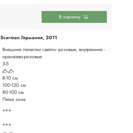
В корзину
.Scarman Германия, 2011
Внешние лепестки светло- розовые, внутренние -
оранжево-розовые
3-5
8-10 см
100-120 см
80-100 см
Пятая зона
+++
+++