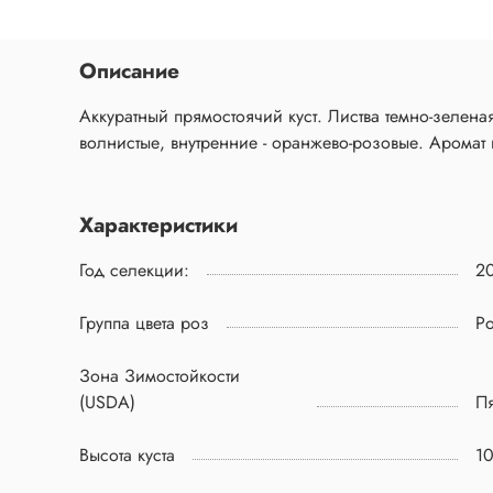
Описание
Аккуратный прямостоячий куст. Листва темно-зелен
волнистые, внутренние - оранжево-розовые. Аромат
Характеристики
Год селекции:
2
Группа цвета роз
Р
Зона Зимостойкости
(USDA)
Пя
Высота куста
1