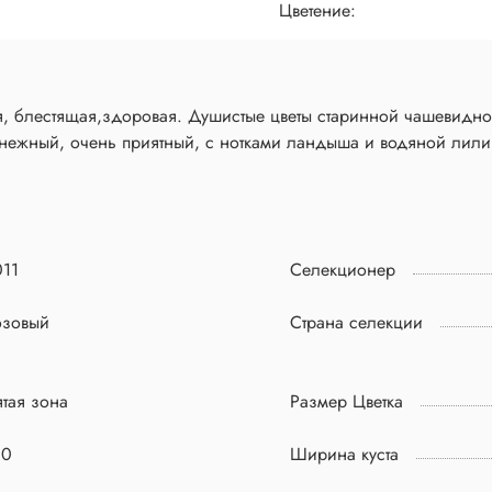
Цветение:
ая, блестящая,здоровая. Душистые цветы старинной чашевидн
 нежный, очень приятный, с нотками ландыша и водяной лили
011
Селекционер
озовый
Страна селекции
тая зона
Размер Цветка
00
Ширина куста