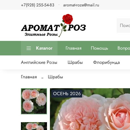
+7(928) 255-54-83
aromat-roze@mail.ru
Каталог
Главная
Помощь
Вопр
Английские Розы
Шрабы
Флорибунда
Главная
Шрабы
ОСЕНЬ 2026