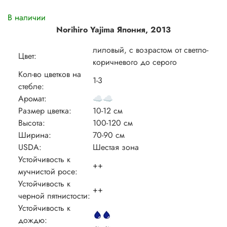
В наличии
Norihiro Yajima Япония, 2013
лиловый, с возрастом от светло-
Цвет:
коричневого до серого
Кол-во цветков на
1-3
стебле:
Аромат:
☁️☁️
Размер цветка:
10-12 см
Высота:
100-120 см
Ширина:
70-90 см
USDA:
Шестая зона
Устойчивость к
++
мучнистой росе:
Устойчивость к
++
черной пятнистости:
Устойчивость к
дождю: