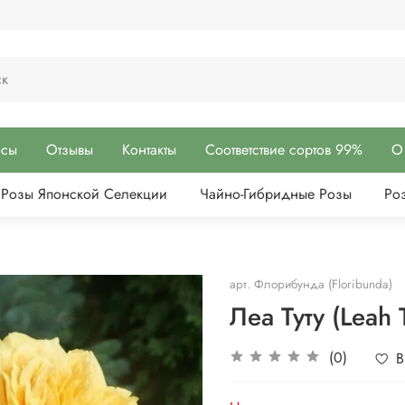
осы
Отзывы
Контакты
Соответствие сортов 99%
О
Розы Японской Селекции
Чайно-Гибридные Розы
Ро
арт.
Флорибунда (Floribunda)
Леа Туту (Leah 
(0)
В