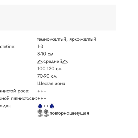
темно-желтый, ярко-желтый
 стебле:
1-3
8-10 см
средний
100-120 см
70-90 см
Шестая зона
чнистой росе:
+++
рной пятнистости:
+++
ождю:
++
повторноцветущая