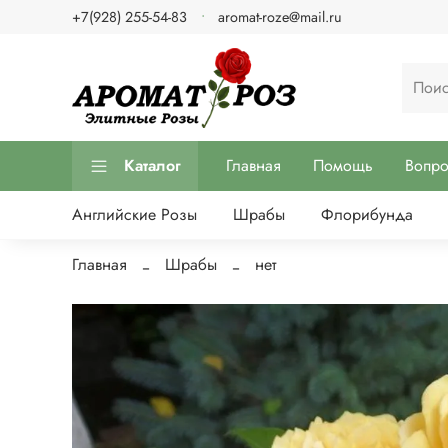
+7(928) 255-54-83
aromat-roze@mail.ru
Каталог
Главная
Помощь
Вопр
Английские Розы
Шрабы
Флорибунда
Главная
Шрабы
нет