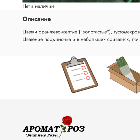
Нет в наличии
Описание
Цветки оранжево-желтые ("золотистые"), густомахр
Цветение поодиночке и в небольших соцветиях, поч