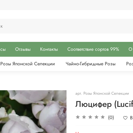
осы
Отзывы
Контакты
Соответствие сортов 99%
О
Розы Японской Селекции
Чайно-Гибридные Розы
Ро
арт.
Розы Японской Селекции
Люцифер (Lucif
(0)
В