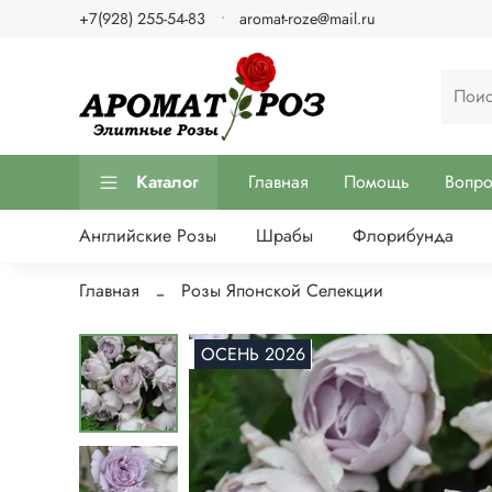
+7(928) 255-54-83
aromat-roze@mail.ru
Каталог
Главная
Помощь
Вопр
Английские Розы
Шрабы
Флорибунда
Главная
Розы Японской Селекции
Нет в наличии
ОСЕНЬ 2026