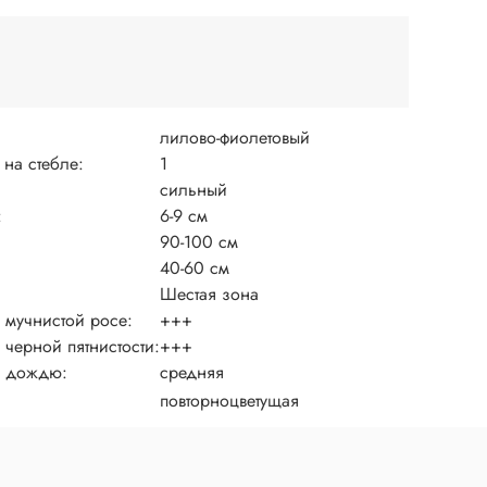
лилово-фиолетовый
 на стебле:
1
сильный
:
6-9 см
90-100 см
40-60 см
Шестая зона
к мучнистой росе:
+++
 черной пятнистости:
+++
к дождю:
средняя
повторноцветущая