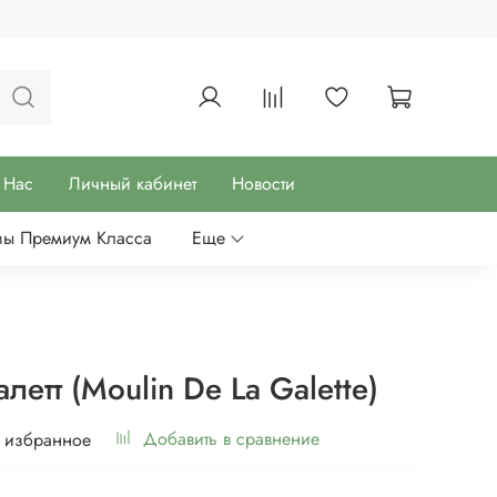
 Нас
Личный кабинет
Новости
зы Премиум Класса
Еще
летт (Moulin De La Galette)
Добавить в сравнение
 избранное