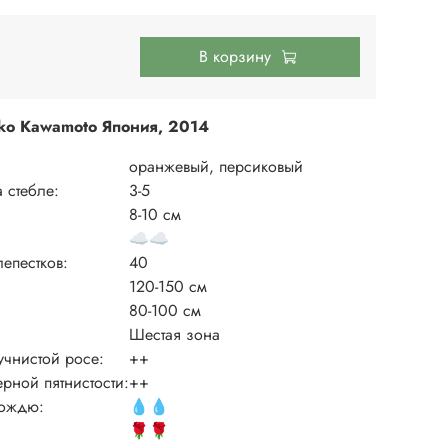
В корзину
ko Kawamoto Япония, 2014
оранжевый, персиковый
а стебле:
3-5
8-10 см
☁️
☁️
епестков:
40
120-150 см
80-100 см
Шестая зона
учнистой росе:
++
ерной пятнистости:
++
дождю:
💧
💧
🌹
🌹