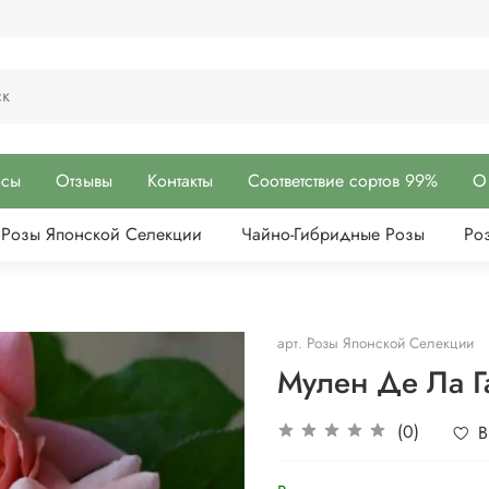
осы
Отзывы
Контакты
Соответствие сортов 99%
О
Розы Японской Селекции
Чайно-Гибридные Розы
Ро
арт.
Розы Японской Селекции
Мулен Де Ла Га
(0)
В