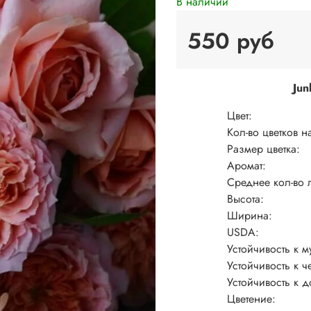
В наличии
550 руб
Jun
Цвет:
Кол-во цветков н
Размер цветка:
Аромат:
Среднее кол-во л
Высота:
Ширина:
USDA:
Устойчивость к м
Устойчивость к ч
Устойчивость к 
Цветение: