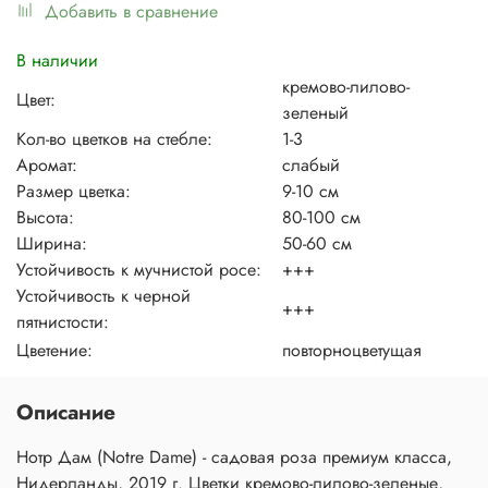
Добавить в сравнение
В наличии
кремово-лилово-
Цвет:
зеленый
Кол-во цветков на стебле:
1-3
Аромат:
слабый
Размер цветка:
9-10 см
Высота:
80-100 см
Ширина:
50-60 см
Устойчивость к мучнистой росе:
+++
Устойчивость к черной
+++
пятнистости:
Цветение:
повторноцветущая
Описание
Нотр Дам (Notre Dame) - садовая роза премиум класса,
Нидерланды, 2019 г. Цветки кремово-лилово-зеленые,