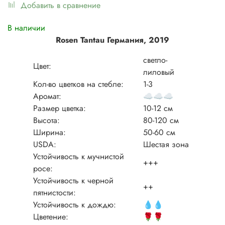
Добавить в сравнение
В наличии
Rosen Tantau Германия, 2019
светло-
Цвет:
лиловый
Кол-во цветков на стебле:
1-3
Аромат:
☁️
☁️
☁️
Размер цветка:
10-12 см
Высота:
80-120 см
Ширина:
50-60 см
USDA:
Шестая зона
Устойчивость к мучнистой
+++
росе:
Устойчивость к черной
++
пятнистости:
Устойчивость к дождю:
💧
💧
Цветение:
🌹
🌹