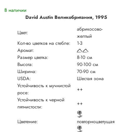
В наличии
David Austin Великобритания,
1995
абрикосово-
Цвет:
желтый
Кол-во цветков на стебле:
1-3
Аромат:
Размер цветка:
8-10 см
Высота:
90-100 см
Ширина:
70-90 см
USDA:
Шестая зона
Устойчивость к мучнистой
++
росе:
Устойчивость к черной
++
пятнистости:
Цветение:
повторноцветущая