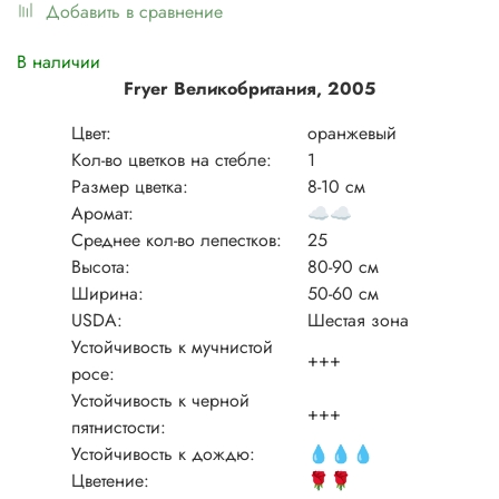
Добавить в сравнение
В наличии
Fryer Великобритания, 2005
Цвет:
оранжевый
Кол-во цветков на стебле:
1
Размер цветка:
8-10 см
Аромат:
☁️
☁️
Среднее кол-во лепестков:
25
Высота:
80-90 см
Ширина:
50-60 см
USDA:
Шестая зона
Устойчивость к мучнистой
+++
росе:
Устойчивость к черной
+++
пятнистости:
Устойчивость к дождю:
💧
💧
💧
Цветение:
🌹
🌹