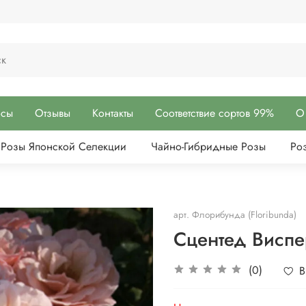
осы
Отзывы
Контакты
Соответствие сортов 99%
О
Розы Японской Селекции
Чайно-Гибридные Розы
Ро
арт.
Флорибунда (Floribunda)
Сцентед Виспе
(0)
В