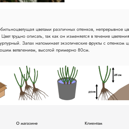
ильноцветущая цветами различных оттенков, непрерывное цв
 Цвет трудно описать, так как он изменяется в течение цветен
пурпурный. Запах напоминает экзотические фрукты с оттенком ц
орошим ветвлением, высотой примерно 80см.
О магазине
Клиентам