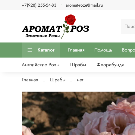
+7(928) 255-54-83
aromat-roze@mail.ru
Каталог
Главная
Помощь
Вопр
Английские Розы
Шрабы
Флорибунда
Главная
Шрабы
нет