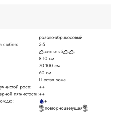
розово-абрикосовый
а стебле:
3-5
сильный
8-10 см
70-100 см
60 см
Шестая зона
мучнистой росе:
++
ерной пятнистости:
++
дождю:
+
повторноцветущая