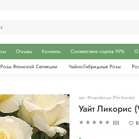
осы
Отзывы
Контакты
Соответствие сортов 99%
О
Розы Японской Селекции
Чайно-Гибридные Розы
Ро
арт.
Флорибунда (Floribunda)
Уайт Ликорис (W
(0)
В