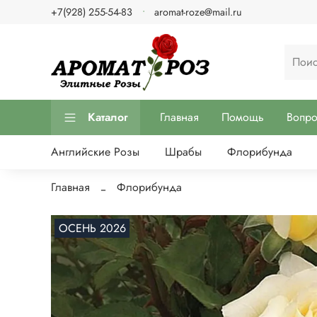
+7(928) 255-54-83
aromat-roze@mail.ru
Каталог
Главная
Помощь
Вопр
Английские Розы
Шрабы
Флорибунда
Главная
Флорибунда
ОСЕНЬ 2026