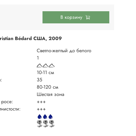
В корзину
ristian Bédard США, 2009
Светло-желтый до белого
1
10-11 см
:
35
80-120 см
Шестая зона
 росе:
+++
тнистости:
+++